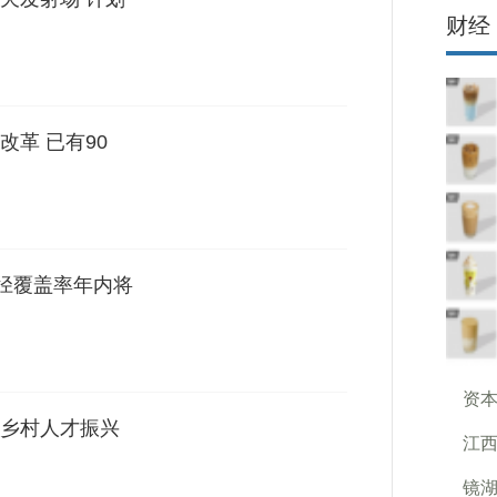
财经
革 已有90
半径覆盖率年内将
资本
乡村人才振兴
江西
镜