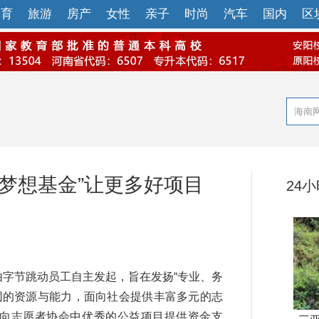
体育
旅游
房产
女性
亲子
时尚
汽车
国内
区
梦想基金”让更多好项目
24
字节跳动员工自主发起，旨在发扬“专业、务
团的资源与能力，面向社会提供丰富多元的志
，向志愿者协会中优秀的公益项目提供资金支