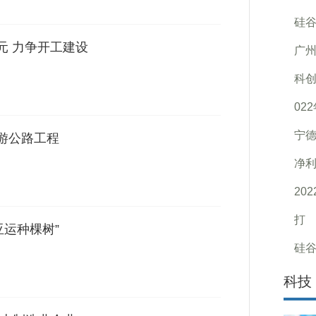
硅
元 力争开工建设
广州
科创
02
宁德
旅游公路工程
净
20
打
亚运种棵树”
硅
科技