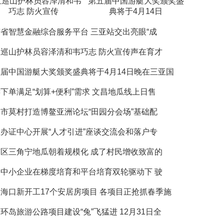
亚巡山护林员容泽清和韦
第五届中国游艇大奖颁奖盛
巧志 防火宣传
典将于4月14日
省智慧金融综合服务平台 三亚站交出亮眼“成
巡山护林员容泽清和韦巧志 防火宣传声在育才
届中国游艇大奖颁奖盛典将于4月14日晚在三亚国
下单满足“划算+便利”需求 文昌地瓜线上日售
市莫村打造博鳌亚洲论坛“田园分会场”基础配
办证中心开展“人才引进”座谈交流会和落户专
区三角宁地瓜朝着规模化 成了村民增收致富的
中小企业在梯度培育和平台培育双轮驱动下 驶
海口新开工17个安居房项目 各项目正抢抓春季施
环岛旅游公路项目建设“兔”飞猛进 12月31日全