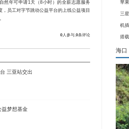
苹果
自然年可申请1天（8小时）的全薪志愿服务
度，员工对字节跳动公益平台的上线公益项目
三星
。
机
0
人参与,
0
条评论
搭载
海口
台 三亚站交出
公益梦想基金