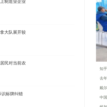
上制造业企业
拿大队展开较
居民对当前农
知乎
去年
戴尔
标识标牌纠错
中国
线加