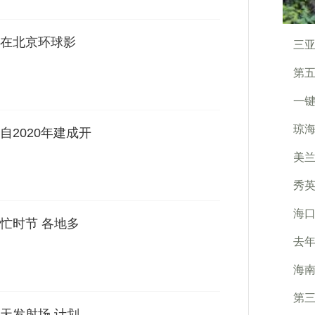
在北京环球影
三亚
第五
一键
琼海
2020年建成开
美兰
秀英
海口
忙时节 各地多
去年
海南
第
天发射场 计划