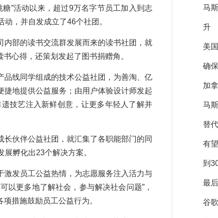
马
跳糖”活动以来，超过9万名字节员工加入到志
活动，并自发成立了46个社团。
升
内部的读书交流群发展而来的读书社团，就
美
读书心得，还策划发起了图书捐赠角。
确保
品线同学组成的技术公益社团，为善淘、亿
加拿
便捷地提供公益服务；由用户体验设计师发起
等非遗技艺注入新鲜创意，让更多年轻人了解并
马斯
替
长伙伴公益社团，就汇集了各职能部门的同
有
发展孵化出23个解决方案。
到3
激发员工公益热情，为志愿服务注入活力与
最后
可以更多地了解社会，参与解决社会问题”，
各项措施鼓励员工公益行为。
谷