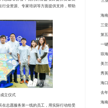
三
在行业资源、专家培训等方面提供支持，帮助
海南
三亚
第五
一键
琼海
美兰
秀英
海口
去年
会成立仪式
海南
在志愿服务第一线的员工，用实际行动给受