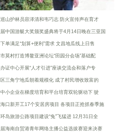
巡山护林员容泽清和韦巧志 防火宣传声在育才
届中国游艇大奖颁奖盛典将于4月14日晚在三亚国
下单满足“划算+便利”需求 文昌地瓜线上日售
市莫村打造博鳌亚洲论坛“田园分会场”基础配
办证中心开展“人才引进”座谈交流会和落户专
区三角宁地瓜朝着规模化 成了村民增收致富的
中小企业在梯度培育和平台培育双轮驱动下 驶
海口新开工17个安居房项目 各项目正抢抓春季施
环岛旅游公路项目建设“兔”飞猛进 12月31日全
三届海南自贸港青年网络主播公益选拔赛迎来决赛