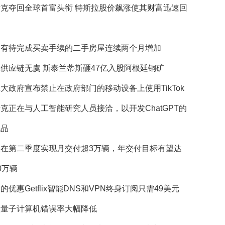
斯克夺回全球首富头衔 特斯拉股价飙涨使其财富迅速回
国有待完成买卖手续的二手房屋连续两个月增加
供应链无虞 斯泰兰蒂斯砸47亿入股阿根廷铜矿
大政府宣布禁止在政府部门的移动设备上使用TikTok
克正在与人工智能研究人员接洽，以开发ChatGPT的
代品
望在第二季度实现月交付超3万辆，年交付目标有望达
0万辆
的优惠Getflix智能DNS和VPN终身订阅只需49美元
歌量子计算机错误率大幅降低