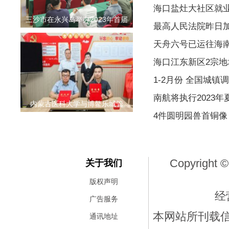
海口盐灶大社区就
三沙市在永兴岛举办2023年首届
最高人民法院昨日
天舟六号已运往海
海口江东新区2宗地
1-2月份 全国城镇
南航将执行2023
内蒙古医科大学与博鳌乐城管
4件圆明园兽首铜像
Copyright ©
关于我们
版权声明
经
广告服务
本网站所刊载
通讯地址