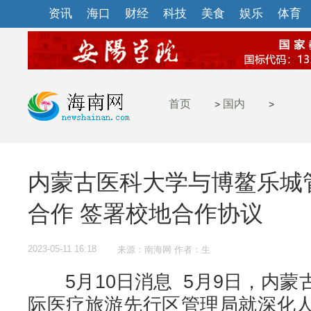
资讯
海口
财经
科技
美食
娱乐
体育
首页
国内
>
>
内蒙古医科大学与博鳌乐城
合作 签署校地合作协议
2023-05-11 16:18
来源：南海网 作者：生
5月10日消息 ​ 5月9日，内
际医疗旅游先行区管理局就深化