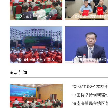
三沙市在永兴岛举办2023年
内蒙古医科大学与博鳌
“5·19中国旅游日”内蒙古
山东建设国家盐碱地综
滚动新闻
“新化红茶杯”202
中国将坚持创新驱
海南海警局在辖区