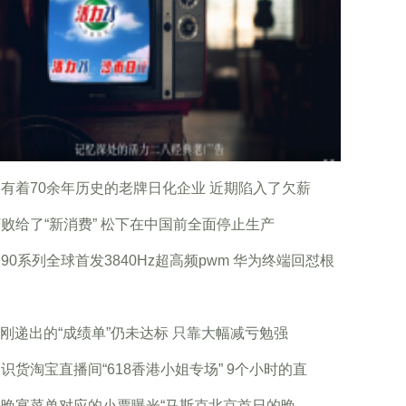
有着70余年历史的老牌日化企业 近期陷入了欠薪
败给了“新消费” 松下在中国前全面停止生产
90系列全球首发3840Hz超高频pwm 华为终端回怼根
站刚递出的“成绩单”仍未达标 只靠大幅减亏勉强
B识货淘宝直播间“618香港小姐专场” 9个小时的直
份晚宴菜单对应的小票曝光“马斯克北京首日的晚