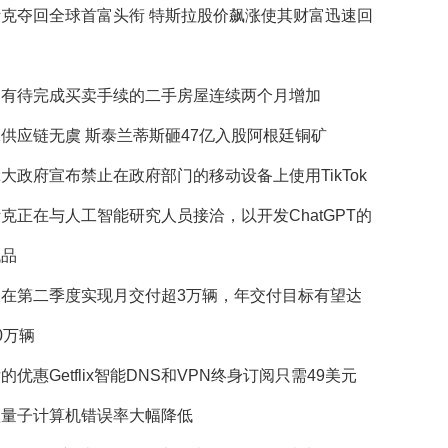
斯克夺回全球首富头衔 特斯拉股价飙涨使其财富迅速回
国有待完成买卖手续的二手房屋连续两个月增加
供应链无虞 斯泰兰蒂斯砸47亿入股阿根廷铜矿
大政府宣布禁止在政府部门的移动设备上使用TikTok
克正在与人工智能研究人员接洽，以开发ChatGPT的
代品
望在第二季度实现月交付超3万辆，年交付目标有望达
0万辆
的优惠Getflix智能DNS和VPN终身订阅只需49美元
歌量子计算机错误率大幅降低