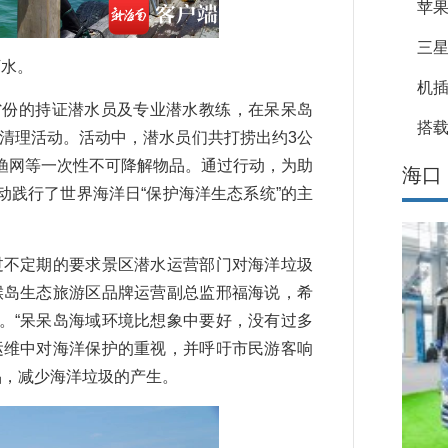
苹果
三星
下水。
机
份的持证潜水员及专业潜水教练，在呆呆岛
搭载
清理活动。活动中，潜水员们共打捞出约3公
渔网等一次性不可降解物品。通过行动，为助
海口
践行了世界海洋日“保护海洋生态系统”的主
不定期的要求景区潜水运营部门对海洋垃圾
猴岛生态旅游区品牌运营副总监邢福海说，希
。“呆呆岛海域环境比想象中要好，没有过多
运维中对海洋保护的重视，并呼吁市民游客响
品，减少海洋垃圾的产生。