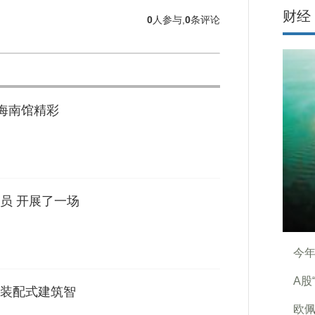
财经
0
人参与,
0
条评论
的海南馆精彩
员 开展了一场
今年
A股
装配式建筑智
欧佩