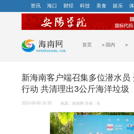
资讯
海口
财经
科技
美食
娱乐
首页
国内
>
>
新海南客户端召集多位潜水员
行动 共清理出3公斤海洋垃圾
2023-06-09 16:28
来源：南海网 作者：生