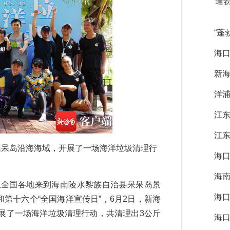
“蓬
“蓬
海口
新海
洋
江
江
呆岛沿海海域，开展了一场海洋垃圾清理行
海
海
从全国各地来到海南陵水黎族自治县呆呆岛景
海口
和第十六个“全国海洋宣传日”，6月2日，新海
展了一场海洋垃圾清理行动，共清理出3公斤
海