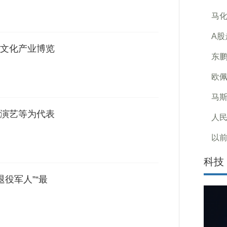
马化
A股
文化产业博览
东鹏
欧佩
马斯
演艺等为代表
人民
以前
科技
退役军人”“最