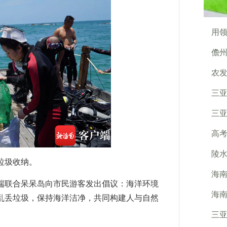
用领
儋州
农
三亚
三
高考
陵水
垃圾收纳。
海
联合呆呆岛向市民游客发出倡议：海洋环境
海南
乱丢垃圾，保持海洋洁净，共同构建人与自然
三亚