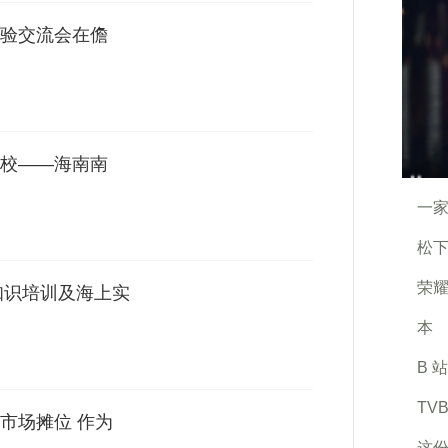
验交流会在儋
校——海南南
一家
松下
荣耀
知识培训及海上实
本
B 
TV
市场摊位 作为
这