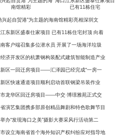
勃兴起自贸港”为主题的海
海口江东新区盛泰仕家项目
南馆精彩
已有11栋住宅
勃兴起自贸港”为主题的海南馆精彩亮相深圳文
江东新区盛泰仕家项目 已有11栋住宅封顶 向着
南客户端召集多位潜水员 开展了一场海洋垃圾
浦经济开发区的杭萧钢构装配式建筑智能制造产业
东新区一回迁房项目——汇泽园已经完成“一房一
东新区快速通道项目顺利启动首联钢梁吊装作业
口市龙华区回迁房项目——中交·博璟雅苑正式交
南省演艺集团携多部原创精品舞剧和特色歌舞节目
举办“发现海口之美”摄影大赛采风行活动第二
口市设立海南省首个海外知识产权纠纷应对指导地