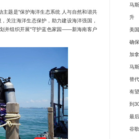
马
主题是“保护海洋生态系统 人与自然和谐共
升
识，关注海洋生态保护，助力建设海洋强国，
划并组织开展“守护蓝色家园——新海南客户
美
确保
加拿
马斯
替
有
到3
最后
谷