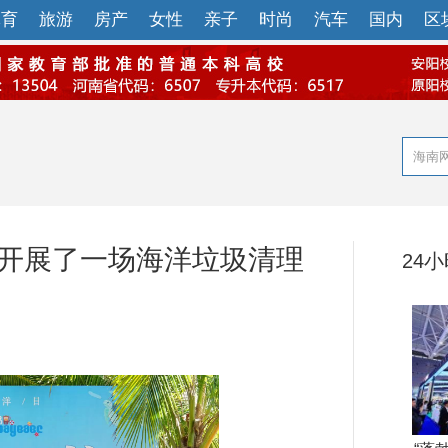
体育
旅游
房产
女性
亲子
时尚
汽车
国内
区
 开展了一场海洋垃圾清理
24