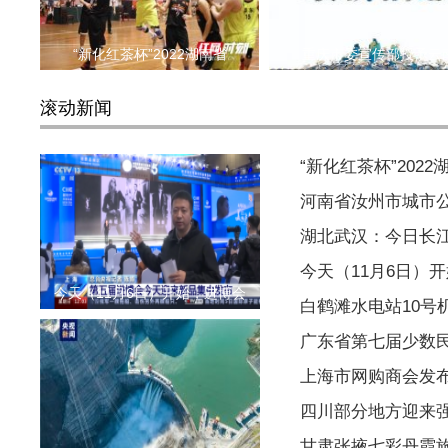
“新化红茶杯”2022湖南省
重庆市委宣传部授予云
滚动新闻
“新化红茶杯”202
河南省汝州市城市公
湖北武汉：今日长江
今天（11月6日）
今天（11月6日）开始，进博会
白鹤滩水电站10号
广东省第七届少数
上海市网购商会发
四川部分地方迎来
甘肃张掖七彩丹霞