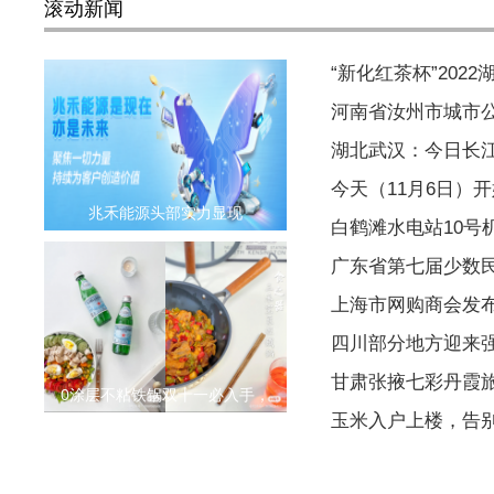
滚动新闻
“新化红茶杯”202
河南省汝州市城市公
湖北武汉：今日长江
今天（11月6日）
兆禾能源头部实力显现
白鹤滩水电站10号
广东省第七届少数
上海市网购商会发
四川部分地方迎来
甘肃张掖七彩丹霞
0涂层不粘铁锅双十一必入手，
玉米入户上楼，告