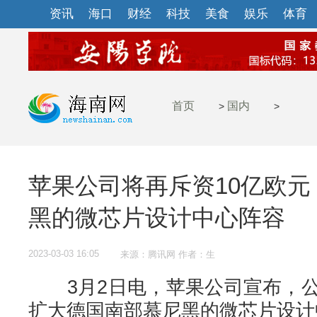
资讯
海口
财经
科技
美食
娱乐
体育
首页
国内
>
>
苹果公司将再斥资10亿欧元
黑的微芯片设计中心阵容
2023-03-03 16:05
来源：腾讯网 作者：生
3月2日电，苹果公司宣布，公
扩大德国南部慕尼黑的微芯片设计