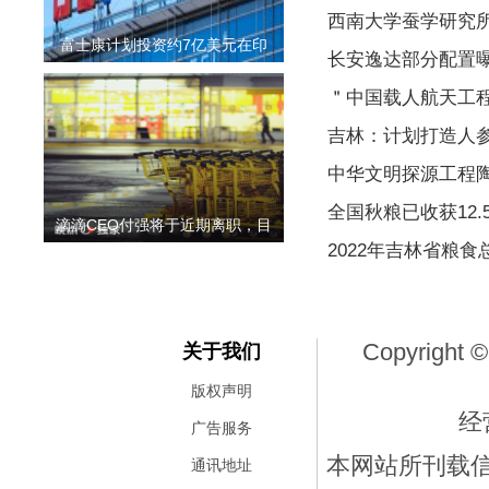
西南大学蚕学研究
富士康计划投资约7亿美元在印
长安逸达部分配置曝
＂中国载人航天工程
吉林：计划打造人
中华文明探源工程
全国秋粮已收获12.
滴滴CEO付强将于近期离职，目
2022年吉林省粮食
Copyright ©
关于我们
版权声明
经
广告服务
本网站所刊载
通讯地址