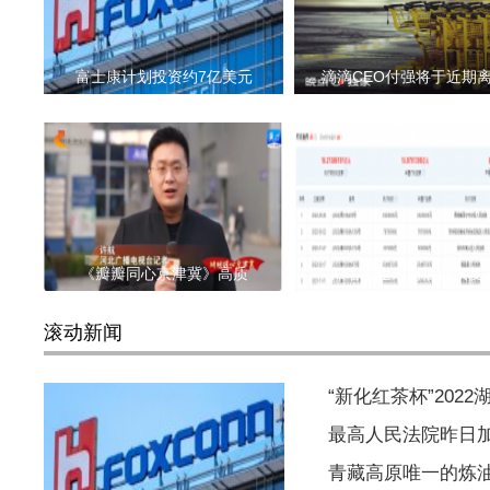
富士康计划投资约7亿美元
滴滴CEO付强将于近期
《瓣瓣同心京津冀》高质
知名酒企宋河酒业恢复
滚动新闻
“新化红茶杯”202
最高人民法院昨日
青藏高原唯一的炼