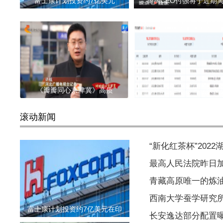
富士康计划投资约7亿美元
滴滴CEO付强将于近期
《瓣瓣同心京津冀》高质
知名酒企宋河酒业恢复
滚动新闻
“新化红茶杯”202
最高人民法院昨日
青藏高原唯一的炼
西南大学蚕学研究
富士康计划投资约7亿美元在印
长安逸达部分配置曝