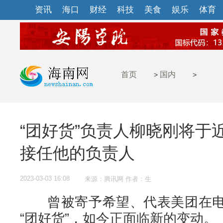
资讯
海口
财经
科技
美食
娱乐
体育
首页
国内
>
>
“团好货”负责人柳晓刚将于
接任他的负责人
2023-03-03 16:08
来源：腾讯网 作者：生
曾被寄予希望、代表美团在电
“团好货”，如今正面临新的变动。