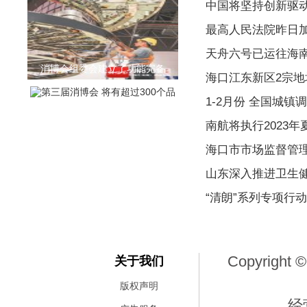
中国将坚持创新驱
最高人民法院昨日
天舟六号已运往海
消博会组委会建立了功能完备
海口江东新区2宗地
1-2月份 全国城镇
南航将执行2023
海口市市场监督管理局发
山东深入推进卫生
第三届消博会 将有超过300个品
“清朗”系列专项行动
Copyright ©
关于我们
版权声明
经