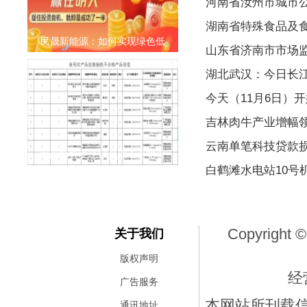
河南省汝州市城市公
湖南省特殊食品及
民晟新能源：如何实现绿色低
山东省济南市市场
湖北武汉：今日长江
今天（11月6日）
吉林肉牛产业增幅
云南单笔科技贷款损
海南抽检发现11批次不合格食
白鹤滩水电站10号
Copyright ©
关于我们
版权声明
经
广告服务
本网站所刊载
通讯地址