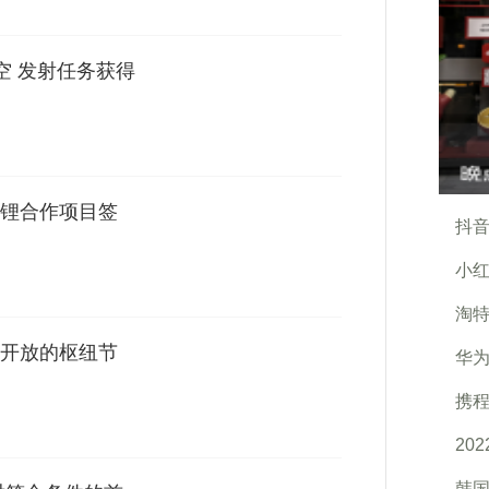
空 发射任务获得
锂合作项目签
抖音
小红
淘
开放的枢纽节
华
携程
20
韩