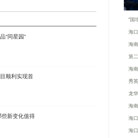
“国
海口
品“同星园”
海南
第
海南
目顺利实现首
秀
龙华
海南
哪些新变化值得
海
海口