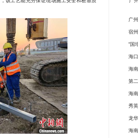
后，该工艺能充分保证现场施工安全和桩基质
广
广州
宿
“国
海口
海南
第
海南
秀
龙华
海南