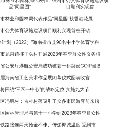
州市林业和园林局代表作
宿州市公共体育设施建设项
品“同星园”
目顺利实现首
市林业和园林局代表作品“同星园”获香港花展
州市公共体育设施建设项目顺利实现首桩开钻
培计划（2022）”海南省市县90名中小学体育学科
市龙泉镇椰子头村开展2023年春季群众性义务植
省公安厅港航公安局成功破获一起架设GOIP设备
二届海南省工艺美术作品展闭幕仪式圆满收官
将围绕“三区一中心”的战略定位 实施九大节
英区冯塘村：古朴村落吸引了众多市民游客前来踏
区园林管理局与第十一小学到2023年春季群众性
铁路接连两天拾金不昧、传递椰城温度 受到市