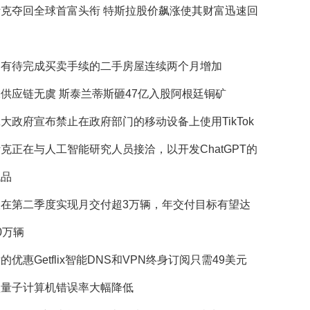
斯克夺回全球首富头衔 特斯拉股价飙涨使其财富迅速回
国有待完成买卖手续的二手房屋连续两个月增加
供应链无虞 斯泰兰蒂斯砸47亿入股阿根廷铜矿
大政府宣布禁止在政府部门的移动设备上使用TikTok
克正在与人工智能研究人员接洽，以开发ChatGPT的
代品
望在第二季度实现月交付超3万辆，年交付目标有望达
0万辆
的优惠Getflix智能DNS和VPN终身订阅只需49美元
歌量子计算机错误率大幅降低