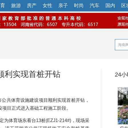
体育
旅游
房产
女性
亲子
时尚
汽车
国内
区
顺利实现首桩开钻
24
市公共体育设施建设项目顺利实现首桩开钻，
设项目正式进入基础工程施工阶段。
场东看台13桩(EZJ1-214#)，现场采