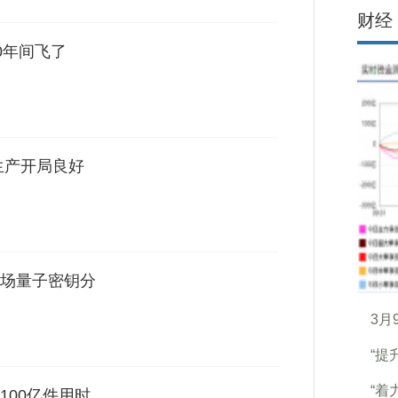
财经
10年间飞了
生产开局良好
场量子密钥分
3月
“提
“着
100亿件用时