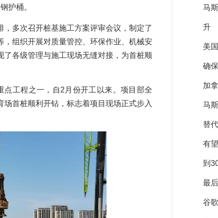
装钢护桶。
马
升
，多次召开桩基施工方案评审会议，制定了
等，组织开展对质量管控、环保作业、机械安
美
现了各级管理与施工现场无缝对接，为首桩顺
确保
加拿
重点工程之一，自2月份开工以来。项目部全
育场首桩顺利开钻，标志着项目现场正式步入
马斯
替
有
到3
最后
谷