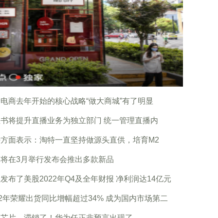
电商去年开始的核心战略“做大商城”有了明显
书将提升直播业务为独立部门 统一管理直播内
特方面表示：淘特一直坚持做源头直供，培育M2
为将在3月举行发布会推出多款新品
发布了美股2022年Q4及全年财报 净利润达14亿元
22年荣耀出货同比增幅超过34% 成为国内市场第二
国芯片，滞销了！华为任正非预言出现了