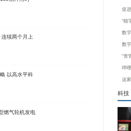
促进
“稳
数字
 连续两个月上
数字
“资
哔哩
略 以高水平科
这家
科技
重型燃气轮机发电