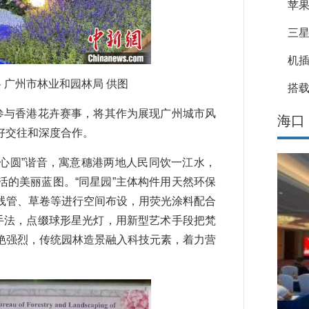
苹果
三星
机
 广州市林业和园林局 供图
搭载
参与香港花卉赛事，将其作为展现广州城市风
海口
好交往和深度合作。
心圆”谐音，寓意穗港两地人民同饮一江水，
的美丽蓝图。“同星园”主体构件用天然环保
线管、草卷等进行空间布设，用荧光涂料配合
手法，点缀球形星光灯，用新型艺术手段把梵
艳强烈，传统园林造景融入科技元素，着力营