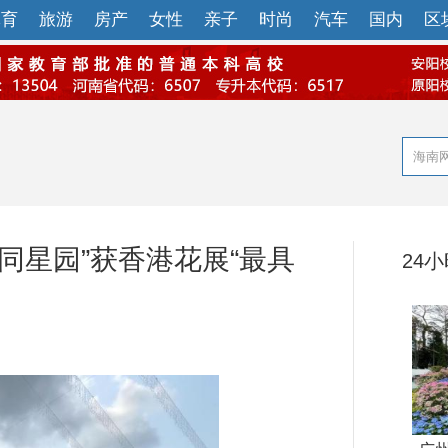
体育
旅游
房产
女性
亲子
时尚
汽车
国内
区
同星园”获香港花展“最具
24