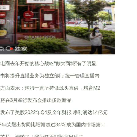
电商去年开始的核心战略“做大商城”有了明显
书将提升直播业务为独立部门 统一管理直播内
特方面表示：淘特一直坚持做源头直供，培育M2
为将在3月举行发布会推出多款新品
发布了美股2022年Q4及全年财报 净利润达14亿元
22年荣耀出货同比增幅超过34% 成为国内市场第二
国芯片，滞销了！华为任正非预言出现了