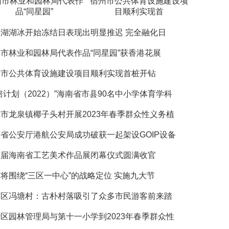
州市林业和园林局代表作
宿州市公共体育设施建设项
品“同星园”
目顺利实现首
湖湖冰开始冻结日表现出明显推迟 完全融化日
市林业和园林局代表作品“同星园”获香港花展
州市公共体育设施建设项目顺利实现首桩开钻
培计划（2022）”海南省市县90名中小学体育学科
市龙泉镇椰子头村开展2023年春季群众性义务植
省公安厅港航公安局成功破获一起架设GOIP设备
二届海南省工艺美术作品展闭幕仪式圆满收官
将围绕“三区一中心”的战略定位 实施九大节
英区冯塘村：古朴村落吸引了众多市民游客前来踏
区园林管理局与第十一小学到2023年春季群众性