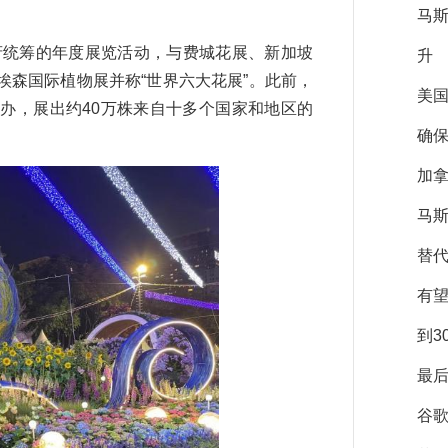
马
府统筹的年度展览活动，与费城花展、新加坡
升
森国际植物展并称“世界六大花展”。此前，
美
办，展出约40万株来自十多个国家和地区的
确保
加拿
马斯
替
有
到3
最后
谷