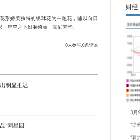
财经
花形娇美独特的绣球花为主题花，辅以向日
求，星空之下斑斓绮丽，满庭芳华。
0
人参与,
0
条评论
出明显推迟
3月
“提
品“同星园”
“着