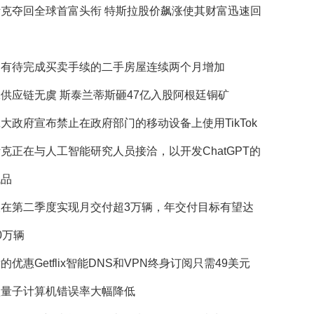
斯克夺回全球首富头衔 特斯拉股价飙涨使其财富迅速回
国有待完成买卖手续的二手房屋连续两个月增加
供应链无虞 斯泰兰蒂斯砸47亿入股阿根廷铜矿
大政府宣布禁止在政府部门的移动设备上使用TikTok
克正在与人工智能研究人员接洽，以开发ChatGPT的
代品
望在第二季度实现月交付超3万辆，年交付目标有望达
0万辆
的优惠Getflix智能DNS和VPN终身订阅只需49美元
歌量子计算机错误率大幅降低