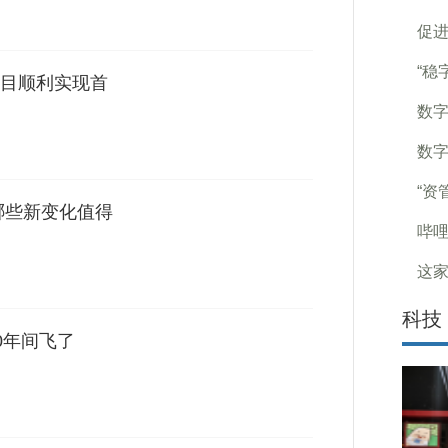
促进
“稳
目顺利实现首
数字
数字
“资
哪些新变化值得
哔哩
这家
科技
10年间飞了