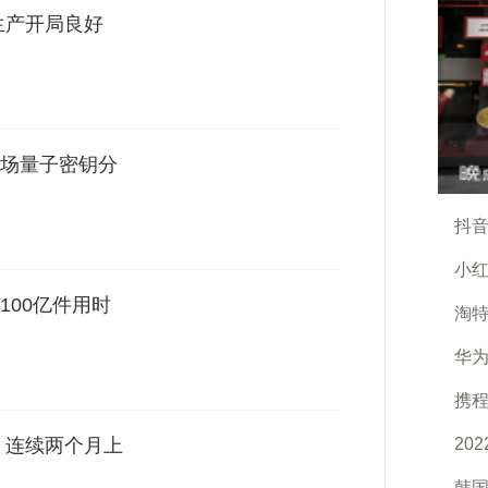
生产开局良好
场量子密钥分
抖音
小红
100亿件用时
淘
华
携程
20
 连续两个月上
韩