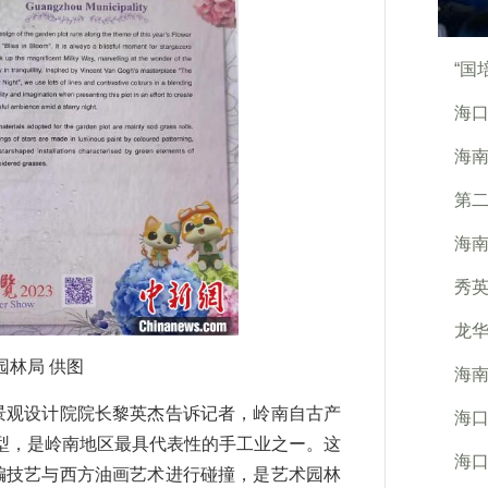
“国
海口
海南
第
海南
秀
龙华
园林局 供图
海南
景观设计院院长黎英杰告诉记者，岭南自古产
海
型，是岭南地区最具代表性的手工业之ー。这
海口
编技艺与西方油画艺术进行碰撞，是艺术园林