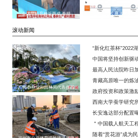
全国早稻育秧近两成 春耕
世界上首个开放式架构
滚动新闻
“新化红茶杯”202
中国将坚持创新驱
最高人民法院昨日
青藏高原唯一的炼
广州市林业和园林局代表作品
政府投资和政策激
西南大学蚕学研究
长安逸达部分配置曝
＂中国载人航天工程
随着“赏花游”成为