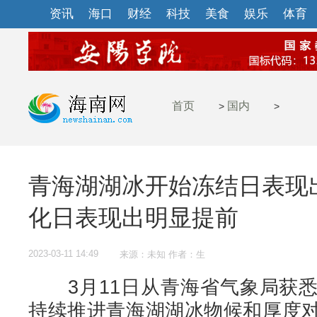
资讯
海口
财经
科技
美食
娱乐
体育
首页
国内
>
>
青海湖湖冰开始冻结日表现
化日表现出明显提前
2023-03-11 14:49
来源：未知 作者：生
3月11日从青海省气象局获悉
持续推进青海湖湖冰物候和厚度